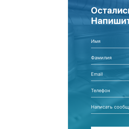
Осталис
Напишит