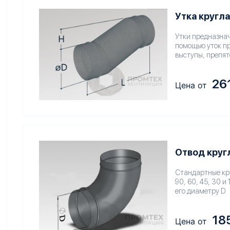
Утка кругл
Утки предназнач
помощью уток пр
выступы, препят
26
Цена от
Отвод круг
Стандартные кру
90, 60, 45, 30 и
его диаметру D.
18
Цена от