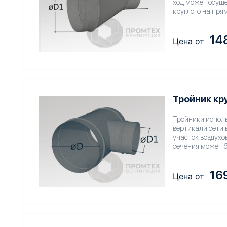
ход может осущес
круглого на пря
14
Цена от
Тройник кр
Тройники исполь
вертикали сети 
участок воздухов
сечения может б
16
Цена от