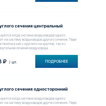
углого сечения центральный
зуются когда система воздуховодов одного
ит на систему воздуховодов другого сечения. Пере
твляться как с круглого на круглое, так и с
моугольное сечение воздуховода.
8
₽
ПОДРОБНЕЕ
/ шт.
углого сечения односторонний
зуются когда система воздуховодов одного
ит на систему воздуховодов другого сечения. Пере