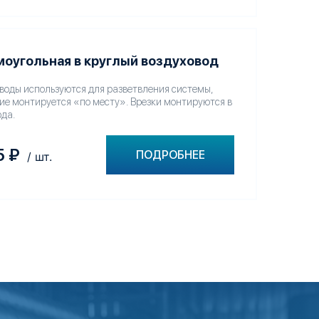
моугольная в круглый воздуховод
оводы используются для разветвления системы,
ие монтируется «по месту». Врезки монтируются в
ода.
5
₽
ПОДРОБНЕЕ
/ шт.