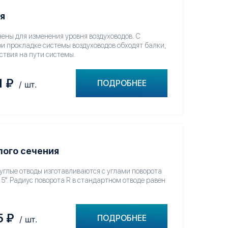
ая
ены для изменения уровня воздуховодов. С
и прокладке системы воздуховодов обходят балки,
ствия на пути системы.
1
₽
ПОДРОБНЕЕ
/ шт.
лого сечения
глые отводы изготавливаются с углами поворота
 15°. Радиус поворота R в стандартном отводе равен
5
₽
ПОДРОБНЕЕ
/ шт.